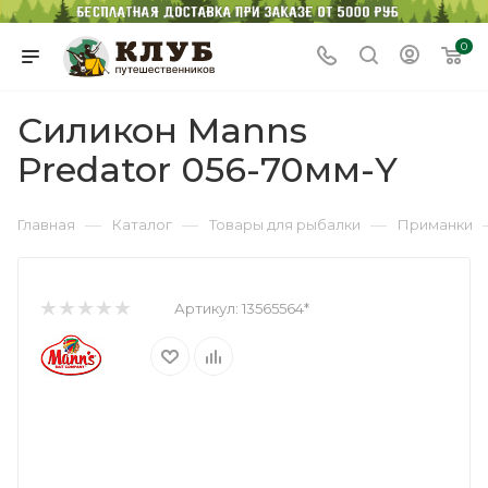
0
Силикон Manns
Predator 056-70мм-Y
—
—
—
Главная
Каталог
Товары для рыбалки
Приманки
Артикул:
13565564*