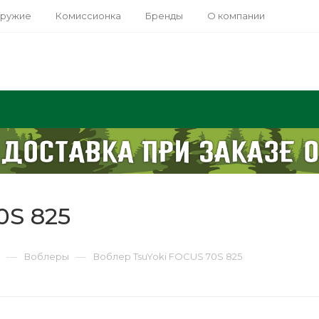
оружие
Комиссионка
Бренды
О компании
0S 825
—
—
Воблеры
Воблер TsuYoki FOCUS 70S 825