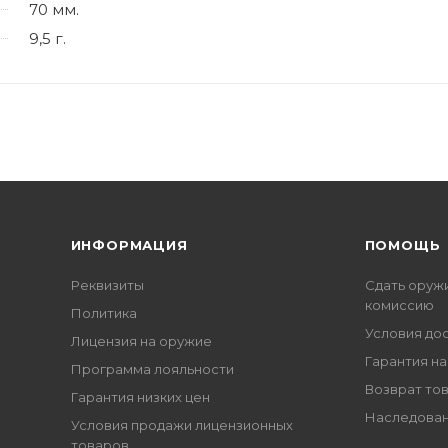
70 мм.
9,5 г.
ИНФОРМАЦИЯ
ПОМОЩЬ
Реквизиты
Сдать оруж
комиссию
Политика
Условия до
Лицензия на оружие
Гарантия на
Программа лояльности
Возврат то
Гарантия низких цен
Наследован
Условия продажи лицензионных
товаров