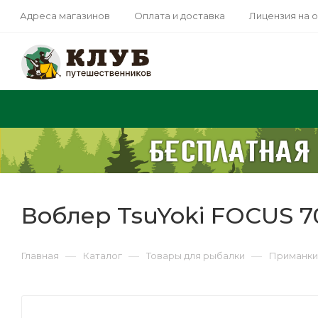
Адреса магазинов
Оплата и доставка
Лицензия на 
Воблер TsuYoki FOCUS 7
—
—
—
Главная
Каталог
Товары для рыбалки
Приманки