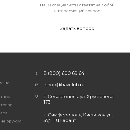
Наши специалисты ответят на любой
интересующий вопрос
Задать вопрос
8 (800) 600 69 64
ие на
i.shop@travclub.ru
г. Севастополь, ул. Хрусталева,
ставки
173
 товар
вара
г. Симферополь, Киевская ул.,
57/1 ТД Гарант
ие оружия