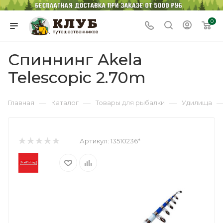
0
Спиннинг Akela
Telescopic 2.70m
—
—
—
Главная
Каталог
Товары для рыбалки
Удилища
Артикул:
13510236*