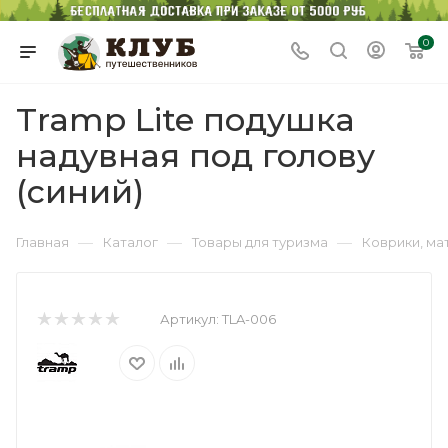
0
Tramp Lite подушка
надувная под голову
(синий)
—
—
—
Главная
Каталог
Товары для туризма
Коврики, ма
Артикул:
TLA-006