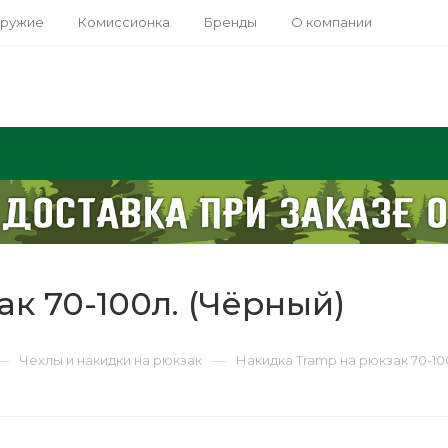
оружие
Комиссионка
Бренды
О компании
к 70-100л. (Чёрный)
—
—
Чехлы и накидки на рюкзак
Накидка Tramp на рюкзак 70-10