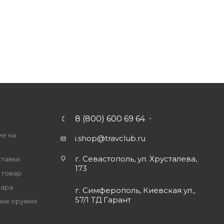
8 (800) 600 69 64
ие на
i.shop@travclub.ru
г. Севастополь, ул. Хрусталева,
ставки
173
 товар
вара
г. Симферополь, Киевская ул.,
57/1 ТД Гарант
ие оружия