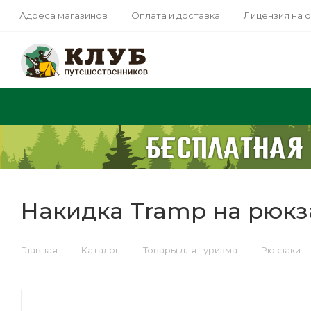
Адреса магазинов
Оплата и доставка
Лицензия на 
Накидка Tramp на рюкза
—
—
—
Главная
Каталог
Товары для туризма
Рюкзаки