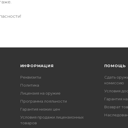
гаже.
пасности!
ИНФОРМАЦИЯ
ПОМОЩЬ
Реквизиты
Сдать оруж
комиссию
Политика
Условия до
Лицензия на оружие
Гарантия на
Программа лояльности
Возврат то
Гарантия низких цен
Наследован
Условия продажи лицензионных
товаров