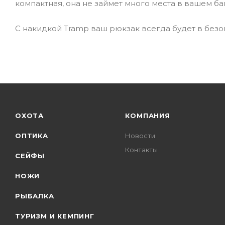
компактная, она не займет много места в вашем ба
С накидкой Tramp ваш рюкзак всегда будет в безо
ОХОТА
КОМПАНИЯ
ОПТИКА
Новости
Контакты
СЕЙФЫ
НОЖИ
РЫБАЛКА
ТУРИЗМ И КЕМПИНГ