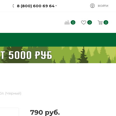
8 (800) 600 69 64
ВОЙТИ
0
0
0
0л. (Чёрный)
790
руб.