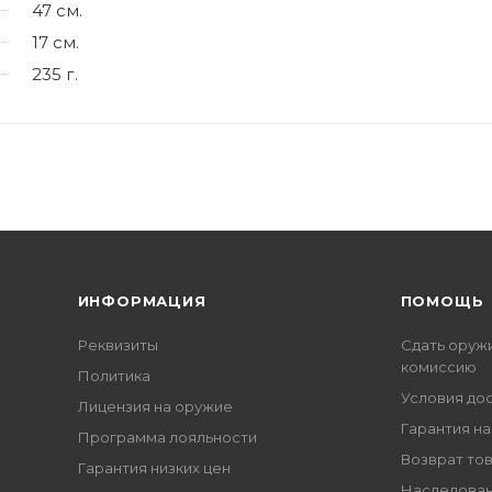
47 см.
17 см.
235 г.
ИНФОРМАЦИЯ
ПОМОЩЬ
Реквизиты
Сдать оруж
комиссию
Политика
Условия до
Лицензия на оружие
Гарантия на
Программа лояльности
Возврат то
Гарантия низких цен
Наследован