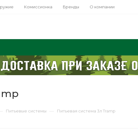
оружие
Комиссионка
Бренды
О компании
ramp
—
—
Питьевые системы
Питьевая система 3л Tramp