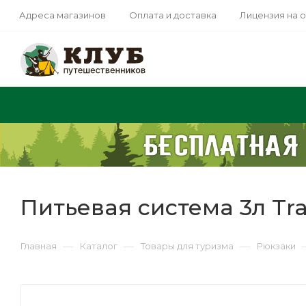
Адреса магазинов
Оплата и доставка
Лицензия на 
Питьевая система 3л T
—
—
—
Главная
Каталог
Товары для туризма
Рюкзаки