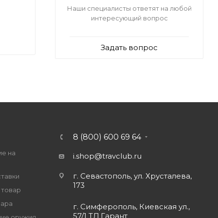
Наши специалисты ответят на любой
интересующий вопрос
Задать вопрос
8 (800) 600 69 64
ие на
i.shop@travclub.ru
г. Севастополь, ул. Хрусталева,
ставки
173
 товар
вара
г. Симферополь, Киевская ул.,
57/1 ТД Гарант
ие оружия