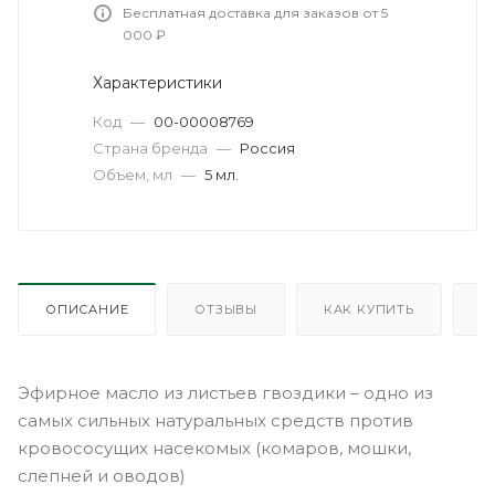
Бесплатная доставка для заказов от 5
000 ₽
Характеристики
Код
—
00-00008769
Страна бренда
—
Россия
Объем, мл
—
5 мл.
ОПИСАНИЕ
ОТЗЫВЫ
КАК КУПИТЬ
О
Эфирное масло из листьев гвоздики – одно из
самых сильных натуральных средств против
кровососущих насекомых (комаров, мошки,
слепней и оводов)