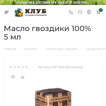
0
Масло гвоздики 100%
5 мл
—
—
—
Главная
Каталог
Товары для туризма
Средства о
Артикул:
МГ-5мл (фитосила)