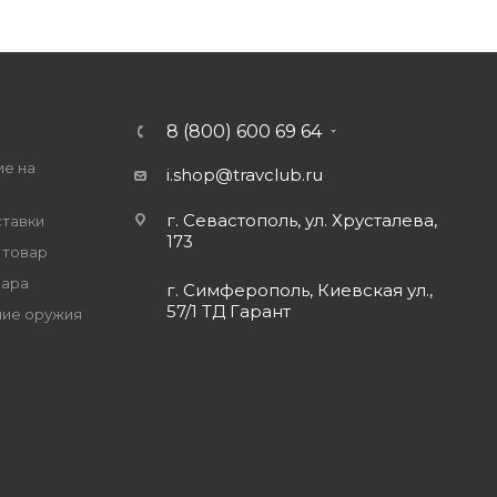
8 (800) 600 69 64
ие на
i.shop@travclub.ru
г. Севастополь, ул. Хрусталева,
ставки
173
 товар
вара
г. Симферополь, Киевская ул.,
57/1 ТД Гарант
ие оружия