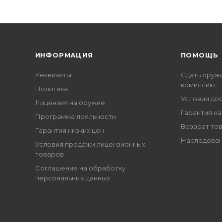
ИНФОРМАЦИЯ
ПОМОЩЬ
Реквизиты
Сдать оруж
комиссию
Политика
Условия до
Лицензия на оружие
Гарантия на
Программа лояльности
Возврат то
Гарантия низких цен
Наследован
Условия продажи лицензионных
товаров
Соглашение на обработку
персональных данных