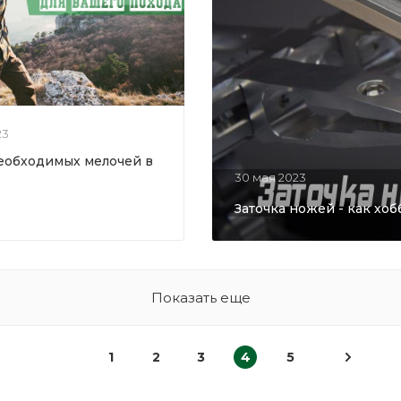
23
еобходимых мелочей в
30 мая 2023
Заточка ножей - как хоб
Показать еще
1
2
3
4
5