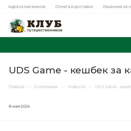
Адреса магазинов
Оплата и доставка
Лицензия на 
UDS Game - кешбек за к
—
—
—
Главная
О компании
Новости
UDS Game - кешбе
8 мая 2024