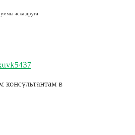
 суммы чека друга
=xuvk5437
м консультантам в