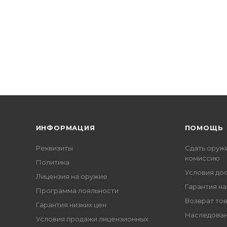
ИНФОРМАЦИЯ
ПОМОЩЬ
Реквизиты
Сдать оруж
комиссию
Политика
Условия до
Лицензия на оружие
Гарантия на
Программа лояльности
Возврат то
Гарантия низких цен
Наследован
Условия продажи лицензионных