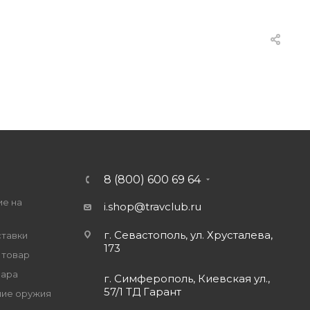
8 (800) 600 69 64
ие на
i.shop@travclub.ru
г. Севастополь, ул. Хрусталева,
ставки
173
 товар
вара
г. Симферополь, Киевская ул.,
57/1 ТД Гарант
ие оружия