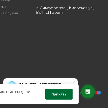
вара
г. Симферополь, Киевская ул.,
57/1 ТД Гарант
ие оружия
Клуб Путешественников
Здравствуйте! Задавайте
аш сайт, вы даете
вопрос,мы on-line!
Принять