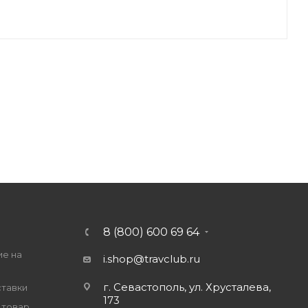
8 (800) 600 69 64
ие на
i.shop@travclub.ru
г. Севастополь, ул. Хрусталева,
ставки
173
 товар