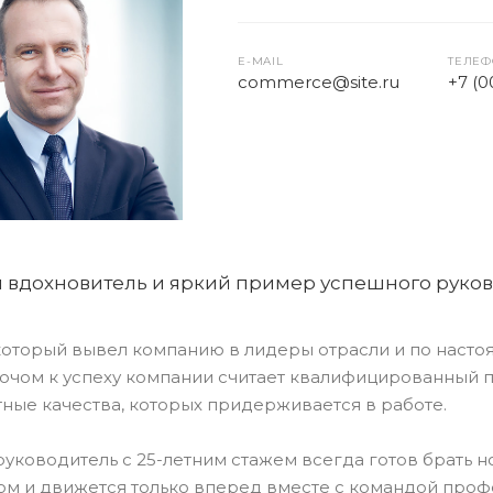
E-MAIL
ТЕЛЕ
commerce@site.ru
+7 (
вдохновитель и яркий пример успешного руков
который вывел компанию в лидеры отрасли и по насто
ючом к успеху компании считает квалифицированный пе
ные качества, которых придерживается в работе.
уководитель с 25-летним стажем всегда готов брать н
ом и движется только вперед вместе с командой проф