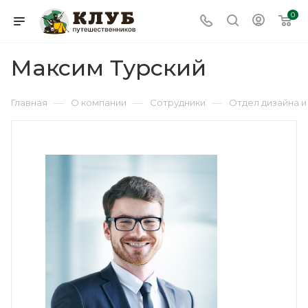
0
Максим Турский
—
—
—
Главная
О компании
Сотрудники
Отдел дизайна и