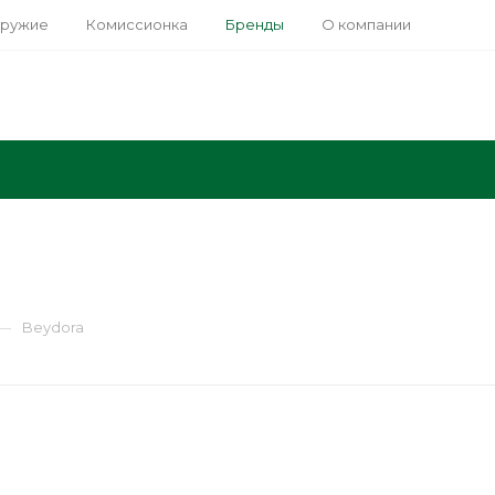
оружие
Комиссионка
Бренды
О компании
—
Beydora