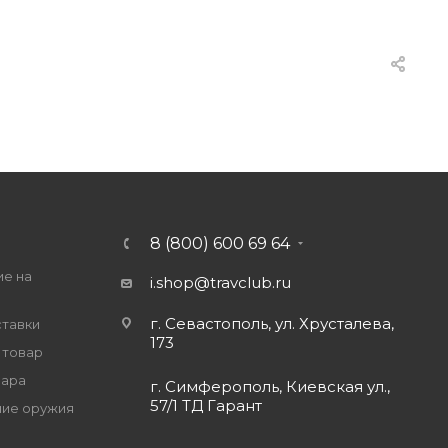
8 (800) 600 69 64
ие на
i.shop@travclub.ru
г. Севастополь, ул. Хрусталева,
ставки
173
 товар
вара
г. Симферополь, Киевская ул.,
57/1 ТД Гарант
ие оружия