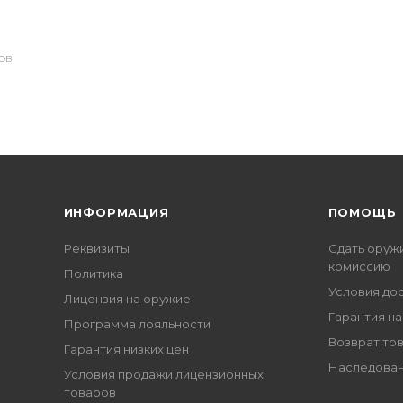
ОВ
ИНФОРМАЦИЯ
ПОМОЩЬ
Реквизиты
Сдать оруж
комиссию
Политика
Условия до
Лицензия на оружие
Гарантия на
Программа лояльности
Возврат то
Гарантия низких цен
Наследован
Условия продажи лицензионных
товаров