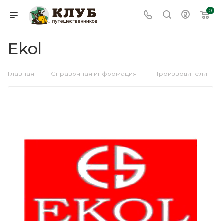
0
Ekol
—
—
—
Главная
Справочная информация
Производители