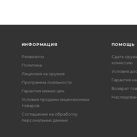
ИНФОРМАЦИЯ
ПОМОЩЬ
Реквизиты
Сдать оруж
комиссию
Политика
Условия до
Лицензия на оружие
Гарантия на
Программа лояльности
Возврат то
Гарантия низких цен
Наследован
Условия продажи лицензионных
товаров
Соглашение на обработку
персональных данных