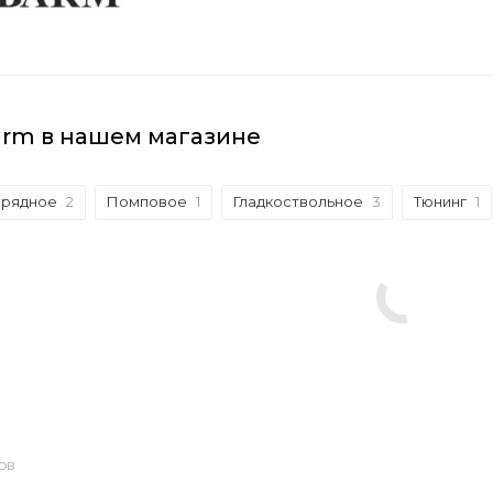
arm в нашем магазине
арядное
2
Помповое
1
Гладкоствольное
3
Тюнинг
1
ОВ