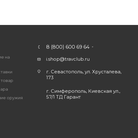
8 (800) 600 69 64
ие на
i.shop@travclub.ru
г. Севастополь, ул. Хрусталева,
ставки
173
 товар
вара
г. Симферополь, Киевская ул.,
57/1 ТД Гарант
ие оружия