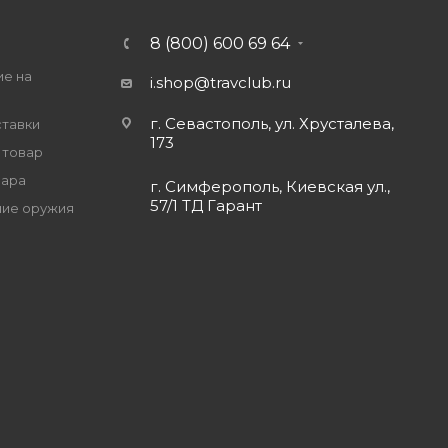
8 (800) 600 69 64
ие на
i.shop@travclub.ru
г. Севастополь, ул. Хрусталева,
ставки
173
 товар
вара
г. Симферополь, Киевская ул.,
57/1 ТД Гарант
ие оружия