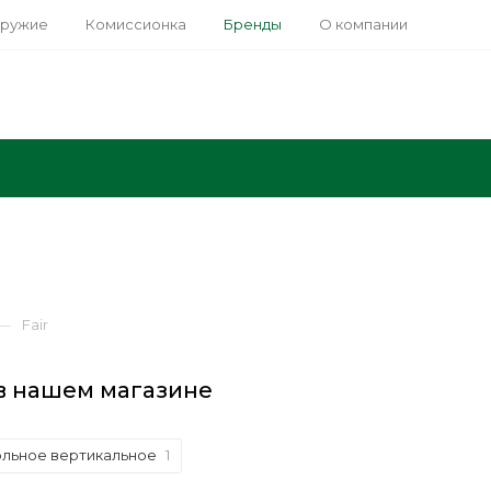
оружие
Комиссионка
Бренды
О компании
—
Fair
 в нашем магазине
ольное вертикальное
1