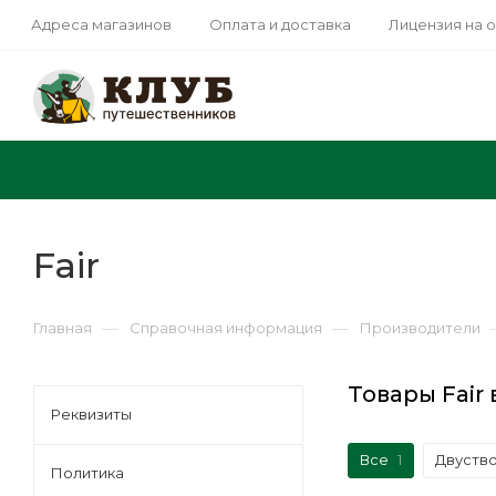
Адреса магазинов
Оплата и доставка
Лицензия на 
Fair
—
—
Главная
Справочная информация
Производители
Товары Fair
Реквизиты
Все
1
Двуств
Политика