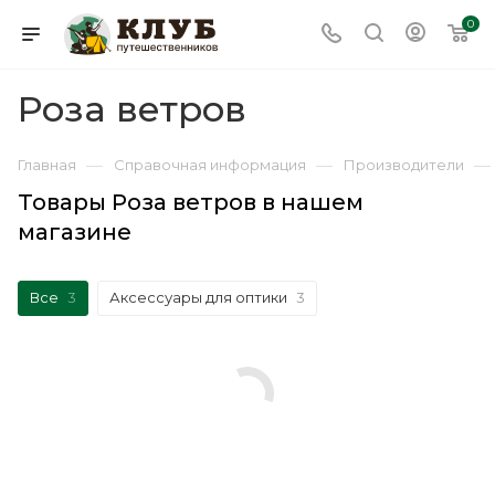
0
Роза ветров
—
—
—
Главная
Справочная информация
Производители
Товары Роза ветров в нашем
магазине
Все
3
Аксессуары для оптики
3