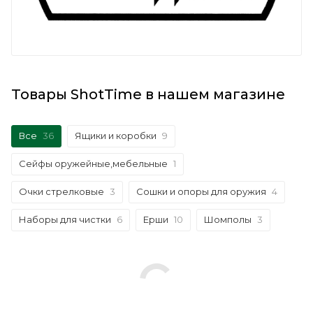
Товары ShotTime в нашем магазине
Все
36
Ящики и коробки
9
Сейфы оружейные,мебельные
1
Очки стрелковые
3
Сошки и опоры для оружия
4
Наборы для чистки
6
Ерши
10
Шомполы
3