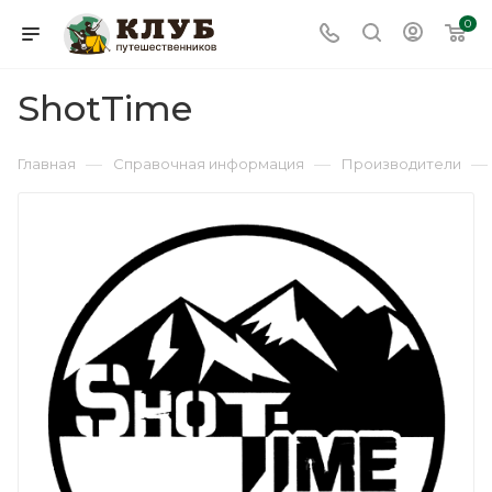
0
ShotTime
—
—
—
Главная
Справочная информация
Производители