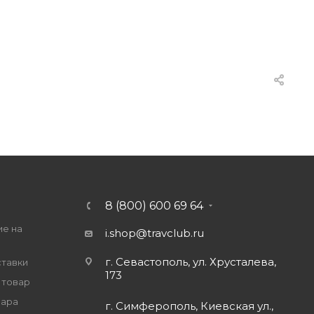
8 (800) 600 69 64
ие на
i.shop@travclub.ru
г. Севастополь, ул. Хрусталева,
ставки
173
 товар
вара
г. Симферополь, Киевская ул.,