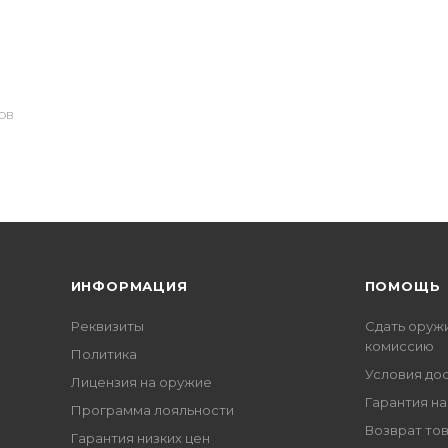
ОВ
ИНФОРМАЦИЯ
ПОМОЩЬ
Реквизиты
Сдать оруж
комиссию
Политика
Условия до
Лицензия на оружие
Гарантия на
Программа лояльности
Возврат то
Гарантия низких цен