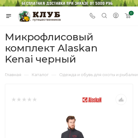
0
Микрофлисовый
комплект Alaskan
Kenai черный
—
—
Главная
Каталог
Одежда и обувь для охоты и рыбалки