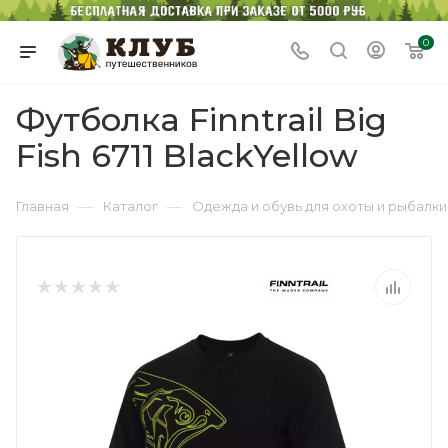
0
Футболка Finntrail Big
Fish 6711 BlackYellow
—
—
Главная
Каталог
Одежда и обувь для охоты и рыбалки