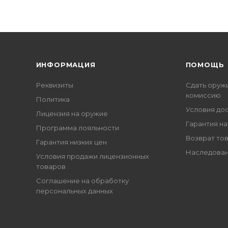
ИНФОРМАЦИЯ
ПОМОЩЬ
Реквизиты
Сдать оруж
комиссию
Политика
Условия до
Лицензия на оружие
Гарантия на
Программа лояльности
Возврат то
Гарантия низких цен
Наследован
Условия продажи лицензионных
товаров
Соглашение на обработку
персональных данных