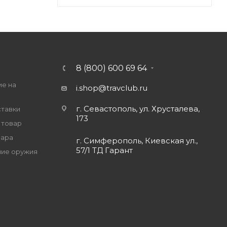
8 (800) 600 69 64
ие на
i.shop@travclub.ru
г. Севастополь, ул. Хрусталева,
ставки
173
 товар
вара
г. Симферополь, Киевская ул.,
57/1 ТД Гарант
ие оружия