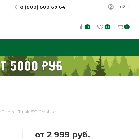
8 (800) 600 69 64
ВОЙТИ
0
0
0
nntrail Trunk 6211 Graphite
от
2 999 руб.