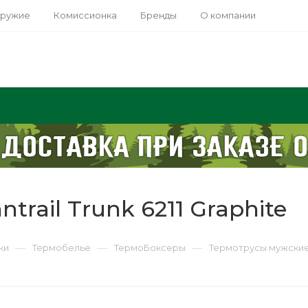
оружие
Комиссионка
Бренды
О компании
rail Trunk 6211 Graphite
—
—
—
ки
Термобелье
ТермоБоксеры
Термотрусы мужские Fi