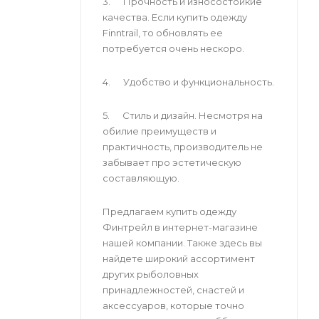
3. Прочность и износостойкие
качества. Если купить одежду
Finntrail, то обновлять ее
потребуется очень нескоро.
4. Удобство и функциональность.
5. Стиль и дизайн. Несмотря на
обилие преимуществ и
практичность, производитель не
забывает про эстетическую
составляющую.
Предлагаем купить одежду
Финтрейл в интернет-магазине
нашей компании. Также здесь вы
найдете широкий ассортимент
других рыболовных
принадлежностей, снастей и
аксессуаров, которые точно