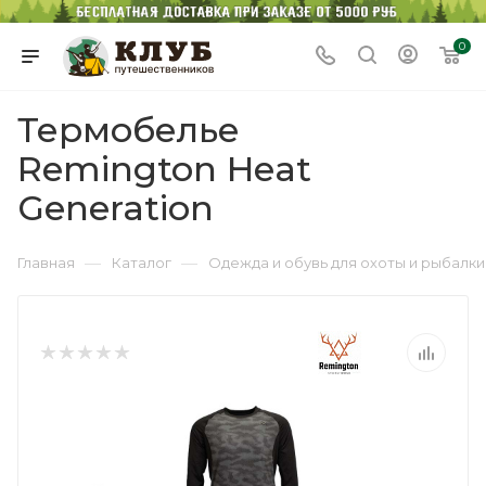
0
Термобелье
Remington Heat
Generation
—
—
Главная
Каталог
Одежда и обувь для охоты и рыбалки