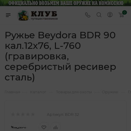
0
Ружье Beydora BDR 90
кал.12х76, L-760
(гравировка,
серебристый ресивер
сталь)
—
—
—
—
Главная
Каталог
Товары для охоты
Оружие
Г
Артикул:
BDR 32