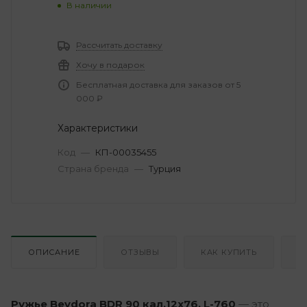
В наличии
Рассчитать доставку
Хочу в подарок
Бесплатная доставка для заказов от 5
000 ₽
Характеристики
Код
—
КП-00035455
Страна бренда
—
Турция
ОПИСАНИЕ
ОТЗЫВЫ
КАК КУПИТЬ
О
Ружье Beydora BDR 90 кал.12х76, L-760
— это