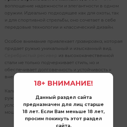
воплощение надежности и элегантности в одном
оружии. Идеально подходящее как для охоты, так
и для спортивной стрельбы, оно сочетает в себе
передовые технологии и классический дизайн.
Особое внимание привлекает
гравировка
, которая
придает ружью уникальный и изысканный вид.
Серебристый ресивер
из высококачественной
стали не только подчеркивает стиль, но и
обеспечивает долговечность и устойчивость к
внешним воздействиям.
18+ ВНИМАНИЕ!
Калибр 12х76 и длина ствола 760 мм делают это
Данный раздел сайта
ружье универсальным выбором для различных
предназначен для лиц старше
условий стрельбы, гарантируя точность и
18 лет. Если Вам меньше 18 лет,
мощность выстрела.
просим покинуть этот раздел
сайта.