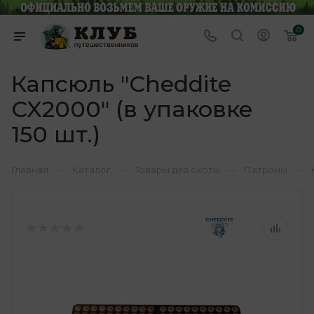
0
Капсюль "Cheddite
CX2000" (в упаковке
150 шт.)
—
—
—
—
Главная
Каталог
Товары для охоты
Патроны