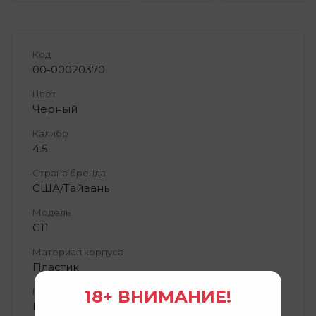
Код
00-00020370
Цвет
Черный
Калибр
4.5
Страна бренда
США/Тайвань
Модель
C11
Материал корпуса
Пластик
Предохранитель
18+ ВНИМАНИЕ!
Есть