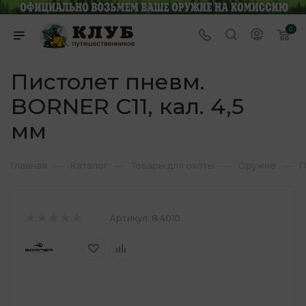
0
Пистолет пневм.
BORNER C11, кал. 4,5
мм
—
—
—
—
Главная
Каталог
Товары для охоты
Оружие
П
Артикул:
8.4010