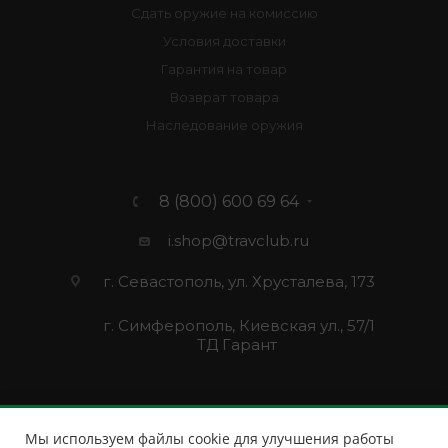
Сдать оружие на комиссию
Условия доставки
Гарантия на товар
Возврат товара
Наследование оружия
8 (800) 600 69 64
i.shop@travclub.ru
г. Севастополь, ул. Хрусталева, 173
г. Симферополь, Киевская ул., 57/1
ТД Гарант
Мы используем файлы cookie для улучшения работы