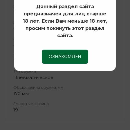
Данный раздел сайта
Блоубэк (Blowback)
Нет
предназначен для лиц старше
18 лет. Если Вам меньше 18 лет,
Источник энергии
просим покинуть этот раздел
СО2 баллончик 12 гр
сайта.
Вес, гр
430 г.
Производители оружия
ОЗНАКОМЛЕН
Borner (США/Тайвань)
Тип оружия
Пневматическое
Общая длина оружия, мм
170 мм.
Емкость магазина
19