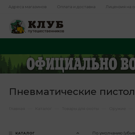
Адреса магазинов
Оплата и доставка
Лицензия на 
Пневматические писто
—
—
—
—
Главная
Каталог
Товары для охоты
Оружие
По умолчанию (убы
КАТАЛОГ