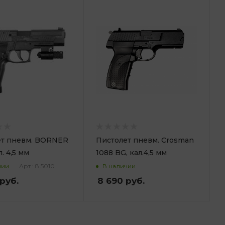
ет пневм. BORNER
Пистолет пневм. Crosman
л. 4,5 мм
1088 BG, кал.4,5 мм
Арт.: 8.5010
чии
В наличии
руб.
8 690
руб.