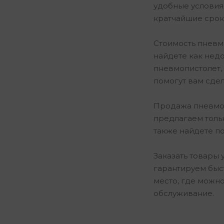
удобные условия 
кратчайшие срок
Стоимость пневм
найдете как недо
пневмопистолет, 
помогут вам сде
Продажа пневмоп
предлагаем толь
также найдете п
Заказать товары 
гарантируем быс
место, где можн
обслуживание.