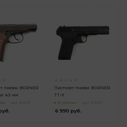
ет пневм. BORNER
Пистолет пневм. BORNER
л. 4,5 мм
TT-X
Арт.: 8.3011
Арт.: 8.3012
чии
В наличии
руб.
6 990
руб.