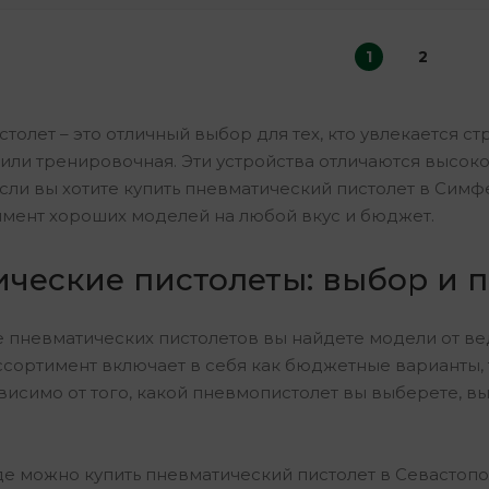
1
2
толет – это отличный выбор для тех, кто увлекается ст
или тренировочная. Эти устройства отличаются высоко
сли вы хотите купить пневматический пистолет в Симф
мент хороших моделей на любой вкус и бюджет.
ческие пистолеты: выбор и 
е пневматических пистолетов вы найдете модели от в
Ассортимент включает в себя как бюджетные варианты
исимо от того, какой пневмопистолет вы выберете, вы
де можно купить пневматический пистолет в Севастоп