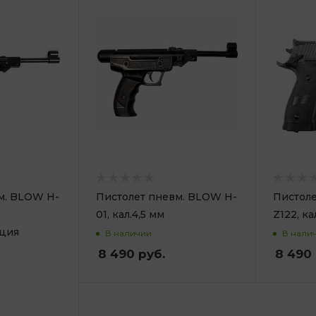
м. BLOW H-
Пистолет пневм. BLOW H-
Пистол
01, кал.4,5 мм
Z122, ка
ация
В наличии
В нали
8 490
руб.
8 490