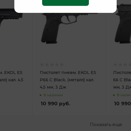
м. EKOL ES
Пистолет пневм. EKOL ES
Пистоле
лл) кал. 4,5
P66 C Black, (металл) кал.
66 C Bla
4,5 мм, 3 Дж
мм, 3 Д
В наличии
В нали
10 990
руб.
10 990
Показать еще