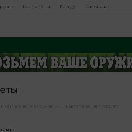
оружие
Комиссионка
Бренды
О компании
леты
—
Пневматическое оружие
Пневматические пистолеты
вание)