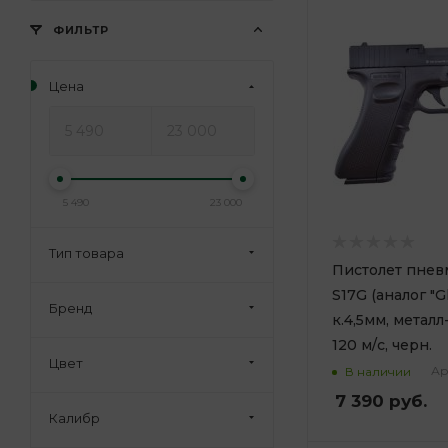
ФИЛЬТР
Цена
5 490
23 000
Тип товара
Пистолет пневм
S17G (аналог "G
Бренд
к.4,5мм, металл
120 м/с, черн.
Цвет
Ар
В наличии
7 390
руб.
Калибр