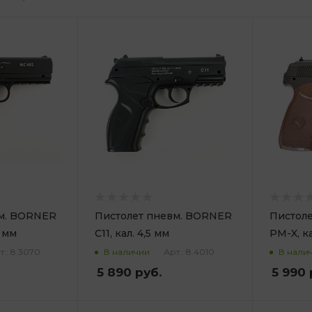
вм. BORNER
Пистолет пневм. BORNER
Пистол
5 мм
C11, кал. 4,5 мм
PM-X, ка
т.: 8.3070
Арт.: 8.4010
В наличии
В нали
5 890
руб.
5 990