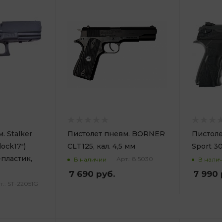
. Stalker
Пистолет пневм. BORNER
Пистол
lock17")
CLT125, кал. 4,5 мм
Sport 30
-пластик,
Арт.: 8.5030
В наличии
В нали
7 690
руб.
7 990
т.: ST-22051G