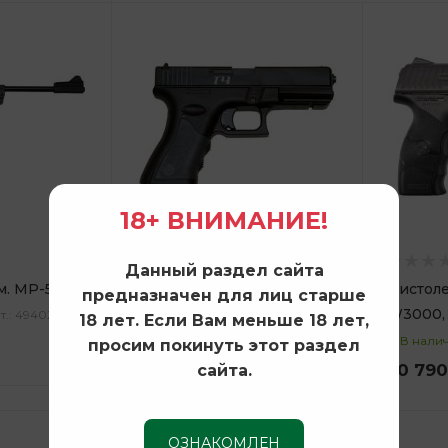
18+ ВНИМАНИЕ!
Данный раздел сайта
м. МР-53 М
Пистолет пневм. Crosman
Пистол
предназначен для лиц старше
T4CS, кал.4,5 мм
W3000, 
т.: 49402
18 лет. Если Вам меньше 18 лет,
В наличии
В нали
просим покинуть этот раздел
10 490
руб.
10 790
сайта.
ОЗНАКОМЛЕН