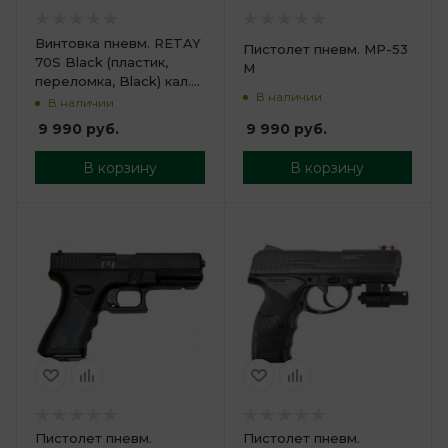
Винтовка пневм. RETAY
Пистолет пневм. МР-53
70S Black (пластик,
М
переломка, Black) кал.
В наличии
4.5, 3 Дж.
В наличии
9 990
руб.
9 990
руб.
В корзину
В корзину
Пистолет пневм.
Пистолет пневм.