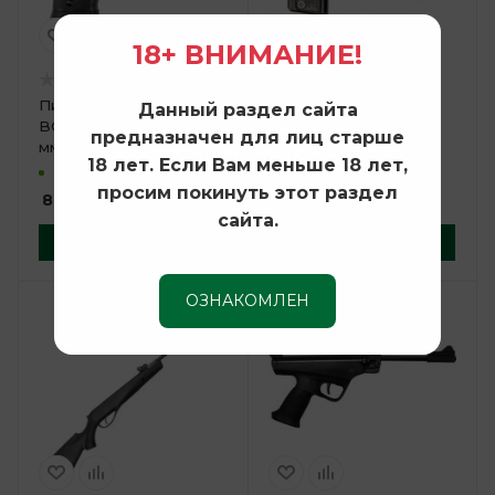
18+ ВНИМАНИЕ!
Пистолет пневм.
Пистолет пневм.
Данный раздел сайта
BORNER Z122, кал. 4,5
Crosman 1088 BG,
предназначен для лиц старше
мм
кал.4,5 мм
18 лет. Если Вам меньше 18 лет,
В наличии
В наличии
просим покинуть этот раздел
8 490
руб.
8 690
руб.
сайта.
В корзину
В корзину
ОЗНАКОМЛЕН