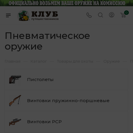
0
Пневматическое
оружие
—
—
—
—
Главная
Каталог
Товары для охоты
Оружие
П
Пистолеты
Винтовки пружинно-поршневые
Винтовки PCP