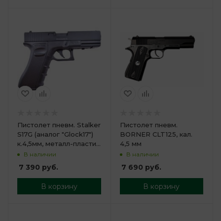
Пистолет пневм. Stalker
Пистолет пневм.
S17G (аналог "Glock17")
BORNER CLT125, кал.
к.4,5мм, металл-пластик,
4,5 мм
120 м/с, черн.
В наличии
В наличии
7 390
руб.
7 690
руб.
В корзину
В корзину