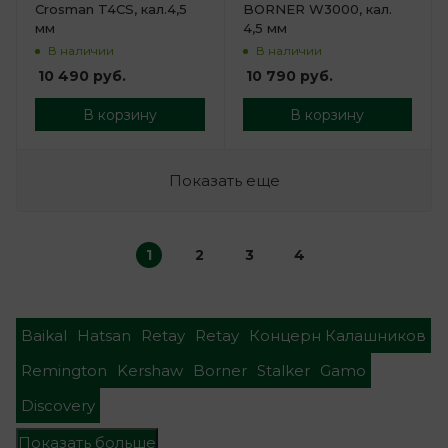
Crosman T4CS, кал.4,5
BORNER W3000, кал.
мм
4,5 мм
В наличии
В наличии
10 490
руб.
10 790
руб.
В корзину
В корзину
Показать еще
1
2
3
4
Baikal
Hatsan
Retay
Retay
Концерн Калашников
Remington
Kershaw
Borner
Stalker
Gamo
Discovery
Показать больше