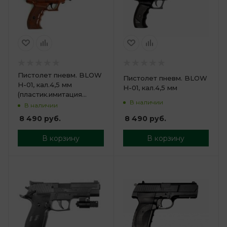
Пистолет пневм. BLOW
Пистолет пневм. BLOW
H-01, кал.4,5 мм
H-01, кал.4,5 мм
(пластик.имитация
В наличии
дерева)
В наличии
8 490
руб.
8 490
руб.
В корзину
В корзину