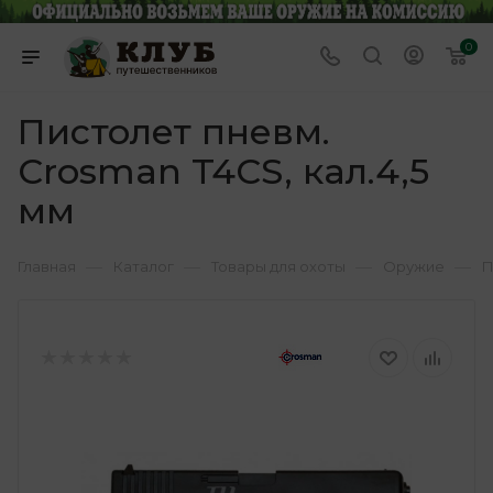
0
Пистолет пневм.
Crosman T4CS, кал.4,5
мм
—
—
—
—
Главная
Каталог
Товары для охоты
Оружие
П