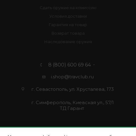
Сдать оружие на комиссию
Условия доставки
Гарантия на товар
Возврат товара
Наследование оружия
8 (800) 600 69 64
i.shop@travclub.ru
г. Севастополь, ул. Хрусталева, 173
г. Симферополь, Киевская ул., 57/1
ТД Гарант