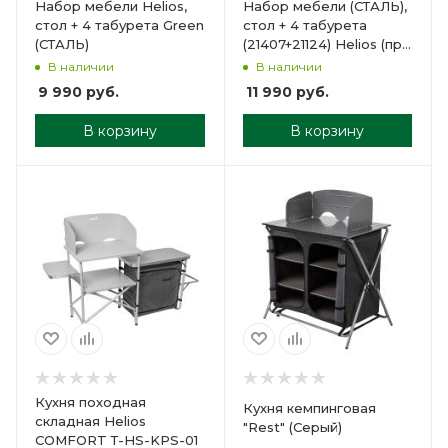
Набор мебели Helios,
Набор мебели (СТАЛЬ),
стол + 4 табурета Green
стол + 4 табурета
(СТАЛЬ)
(21407+21124) Helios (пр-
во ГК Тонар)
В наличии
В наличии
9 990
руб.
11 990
руб.
В корзину
В корзину
Кухня походная
Кухня кемпинговая
складная Helios
"Rest" (Серый)
COMFORT Т-HS-KPS-01