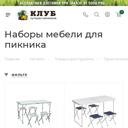
0
Наборы мебели для
пикника
—
—
—
Главная
Каталог
Товары для туризма
Туристичес
ФИЛЬТР