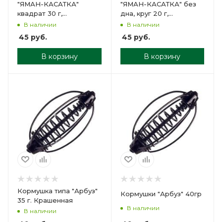
"ЯМАН-КАСАТКА"
"ЯМАН-КАСАТКА" без
квадрат 30 г,
дна, круг 20 г,
пластик/10/60/
пластик/10/60/
В наличии
В наличии
45
руб.
45
руб.
В корзину
В корзину
Кормушка типа "Арбуз"
Кормушки "Арбуз" 40гр
35 г. Крашенная
В наличии
В наличии