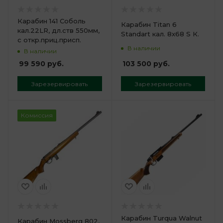
Карабин 141 Соболь
Карабин Titan 6
кал.22LR, дл.ств 550мм,
Standart кал. 8x68 S К.
с откр.приц.присп.
В наличии
В наличии
103 500
руб.
99 590
руб.
Зарезервировать
Зарезервировать
Комиссия
Карабин Turqua Walnut
Карабин Mossberg 802,