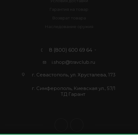
Условия доставки
Гарантия на товар
Возврат товара
Наследование оружия
8 (800) 600 69 64
i.shop@travclub.ru
г. Севастополь, ул. Хрусталева, 173
г. Симферополь, Киевская ул., 57/1
ТД Гарант