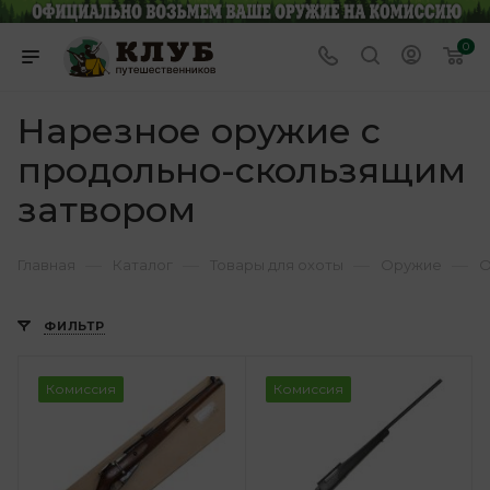
0
Нарезное оружие с
продольно-скользящим
затвором
—
—
—
—
Главная
Каталог
Товары для охоты
Оружие
О
ФИЛЬТР
Комиссия
Комиссия