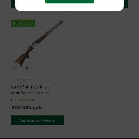
Зарезервировать
Зарезервировать
Комиссия
Карабин HEYM 26,
калибр 308 win, К.
В наличии
500 000
руб.
Зарезервировать