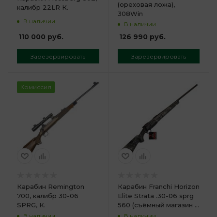
(ореховая ложа),
калибр 22LR К.
308Win
В наличии
В наличии
110 000
руб.
126 990
руб.
Зарезервировать
Зарезервировать
Комиссия
Карабин Remington
Карабин Franchi Horizon
700, калибр 30-06
Elite Strata .30-06 sprg
SPRG, К.
560 (съёмный магазин 3
патрона)
В наличии
В наличии