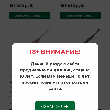
180 000
руб.
199 990
руб.
Зарезервировать
Зарезервировать
18+ ВНИМАНИЕ!
Данный раздел сайта
предназначен для лиц старше
18 лет. Если Вам меньше 18 лет,
Карабин Атаман А-01
просим покинуть этот раздел
Карабин CZ 600 Lux
кал. 308 Win классик
cal.308 Win, THR M15х1
сайта.
орех (нерж.)
В наличии
В наличии
306 990
руб.
296 990
руб.
ОЗНАКОМЛЕН