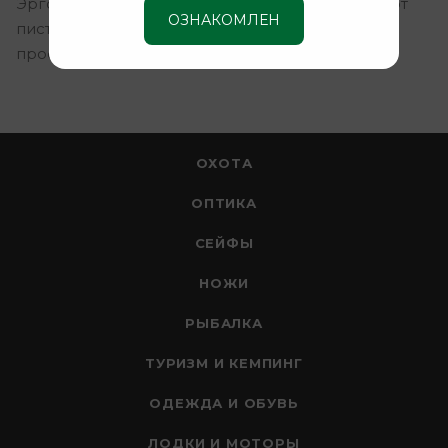
Эргономичная рукоятка и черный цвет придают
ОЗНАКОМЛЕН
пистолету элегантный вид, подчеркивая его
профессиональный характер.
ОХОТА
ОПТИКА
СЕЙФЫ
НОЖИ
РЫБАЛКА
ТУРИЗМ И КЕМПИНГ
ОДЕЖДА И ОБУВЬ
ЛОДКИ И МОТОРЫ