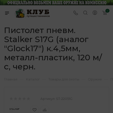
0
Пистолет пневм.
Stalker S17G (аналог
"Glock17") к.4,5мм,
металл-пластик, 120 м/
с, черн.
—
—
—
—
Главная
Каталог
Товары для охоты
Оружие
П
Артикул:
ST-22051G