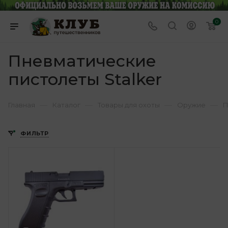
0
Пневматические
пистолеты Stalker
—
—
—
—
Главная
Каталог
Товары для охоты
Оружие
П
ФИЛЬТР