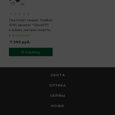
Пистолет пневм. Stalker
S17G (аналог "Glock17")
к.4,5мм, металл-пластик,
120 м/с, черн.
В наличии
7 390
руб.
В корзину
ОХОТА
ОПТИКА
СЕЙФЫ
НОЖИ