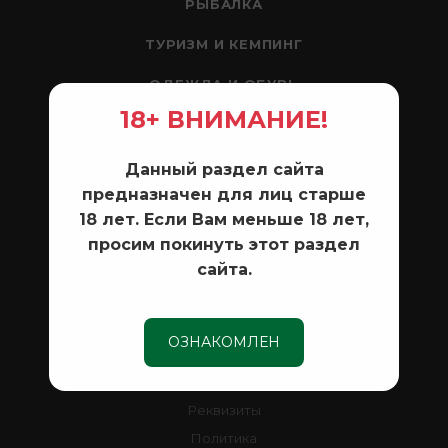
РЫБАЛКА
ТУРИЗМ И КЕМПИНГ
ОДЕЖДА И ОБУВЬ
18+ ВНИМАНИЕ!
ЛОДКИ И МОТОРЫ
РАЗНОЕ
Данный раздел сайта
предназначен для лиц старше
18 лет. Если Вам меньше 18 лет,
КОМПАНИЯ
просим покинуть этот раздел
сайта.
Новости
Контакты
ОЗНАКОМЛЕН
ИНФОРМАЦИЯ
Реквизиты
Политика