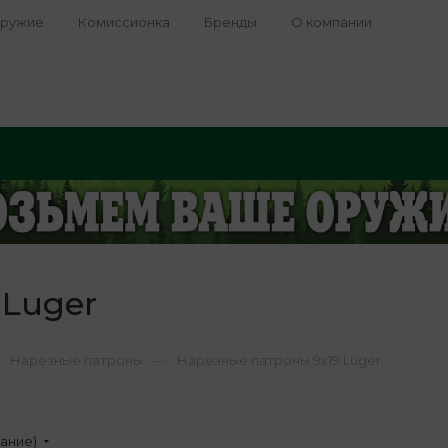
оружие
Комиссионка
Бренды
О компании
 Luger
—
Нарезные патроны
Нарезные патроны 9x19 Luger
вание)