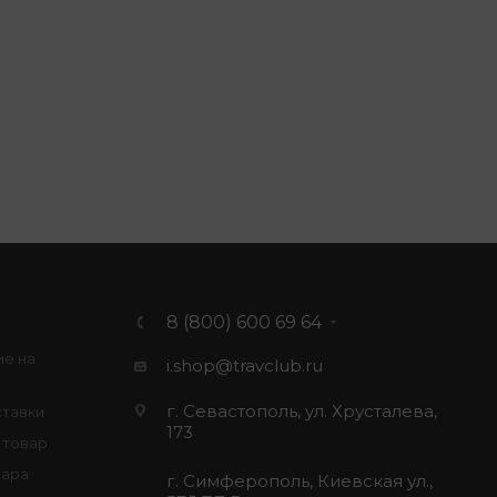
8 (800) 600 69 64
ие на
i.shop@travclub.ru
г. Севастополь, ул. Хрусталева,
ставки
173
 товар
вара
г. Симферополь, Киевская ул.,