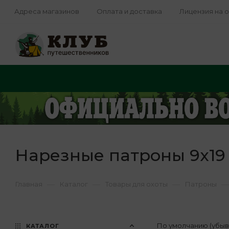
Адреса магазинов
Оплата и доставка
Лицензия на 
Нарезные патроны 9x19
—
—
—
—
Главная
Каталог
Товары для охоты
Патроны
По умолчанию (убы
КАТАЛОГ