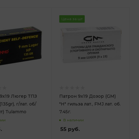
Цена за шт
9х19 Люгер ТПЗ
Патрон 9x19 Дозор (GM)
135gr), г/лат. об/
"H" гильза лат., FMJ лат. об.
шт) Tulammo
7.45г.
чии
В наличии
.
55
руб.