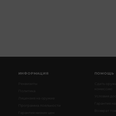
ИНФОРМАЦИЯ
ПОМОЩЬ
Реквизиты
Сдать оруж
комиссию
Политика
Условия до
Лицензия на оружие
Гарантия на
Программа лояльности
Возврат то
Гарантия низких цен