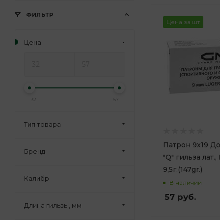
ФИЛЬТР
Цена за шт
Цена
32
57
Тип товара
Патрон 9x19 До
Бренд
"Q" гильза лат.,
9,5г.(147gr.)
Калибр
В наличии
57
руб.
Длина гильзы, мм