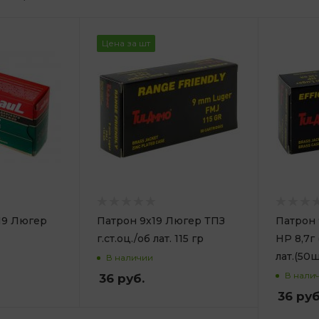
Цена за шт
19 Люгер
Патрон 9х19 Люгер ТПЗ
Патрон 
г.ст.оц./об лат. 115 гр
HP 8,7г (
лат.(50
В наличии
В нали
36
руб.
36
руб