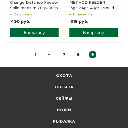
Change Distance Feeder
METHOD FEEDER
Solid medium 20гр+30гр
15gr+24gr+40gr +Mould
В наличии
В наличии
490
руб.
618
руб.
В корзину
В корзину
1
7
8
9
ОХОТА
ОПТИКА
СЕЙФЫ
НОЖИ
РЫБАЛКА