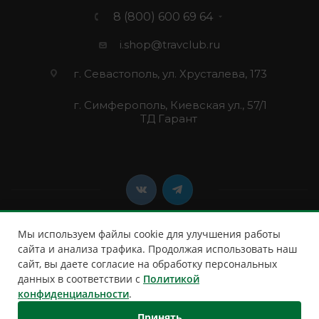
8 (800) 600 69 64
i.shop@travclub.ru
г. Севастополь, ул. Хрусталева, 173
г. Симферополь, Киевская ул., 57/1
ТД Гарант
Мы используем файлы cookie для улучшения работы
сайта и анализа трафика. Продолжая использовать наш
сайт, вы даете согласие на обработку персональных
2026 © Клуб Путешественников
данных в соответствии с
Политикой
конфиденциальности
.
Принять