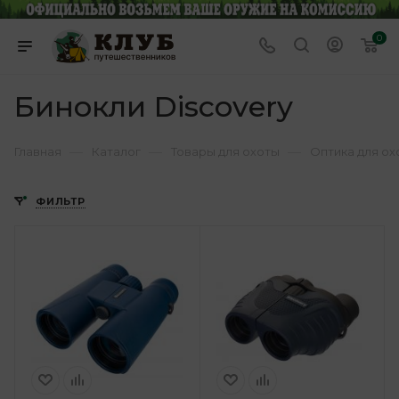
0
Бинокли Discovery
—
—
—
Главная
Каталог
Товары для охоты
Оптика для ох
ФИЛЬТР