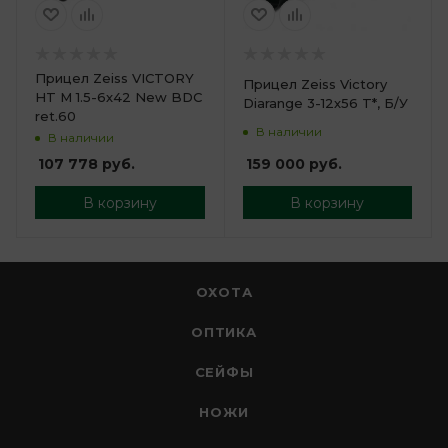
Прицел Zeiss VICTORY
Прицел Zeiss Victory
HT M 1.5-6х42 New BDC
Diarange 3-12х56 T*, Б/У
ret.60
В наличии
В наличии
159 000
руб.
107 778
руб.
В корзину
В корзину
ОХОТА
ОПТИКА
СЕЙФЫ
НОЖИ