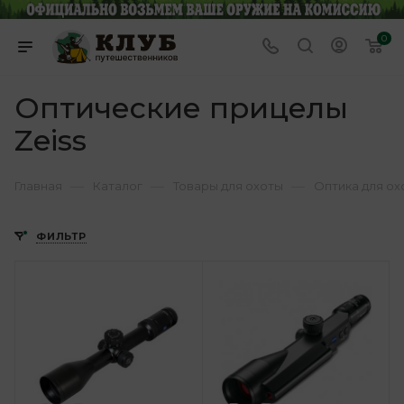
0
Оптические прицелы
Zeiss
—
—
—
Главная
Каталог
Товары для охоты
Оптика для ох
ФИЛЬТР