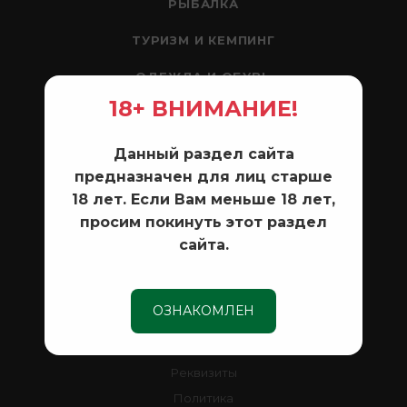
РЫБАЛКА
ТУРИЗМ И КЕМПИНГ
ОДЕЖДА И ОБУВЬ
18+ ВНИМАНИЕ!
ЛОДКИ И МОТОРЫ
РАЗНОЕ
Данный раздел сайта
предназначен для лиц старше
18 лет. Если Вам меньше 18 лет,
КОМПАНИЯ
просим покинуть этот раздел
сайта.
Новости
Контакты
ОЗНАКОМЛЕН
ИНФОРМАЦИЯ
Реквизиты
Политика